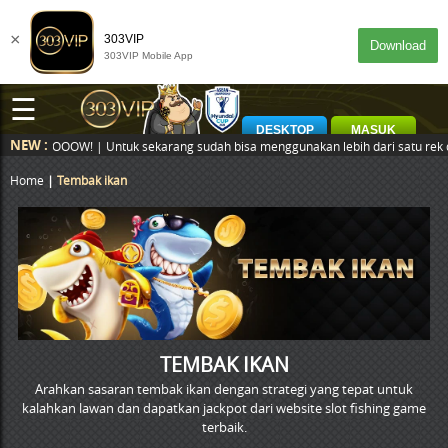
×
303VIP
Download
303VIP Mobile App
☰
DESKTOP
MASUK
NEW :
 ribu loh, WOOOW! | Untuk sekarang sudah bisa menggunakan lebih dari satu 
Home
Tembak ikan
TEMBAK IKAN
Arahkan sasaran tembak ikan dengan strategi yang tepat untuk
kalahkan lawan dan dapatkan jackpot dari website slot fishing game
terbaik.