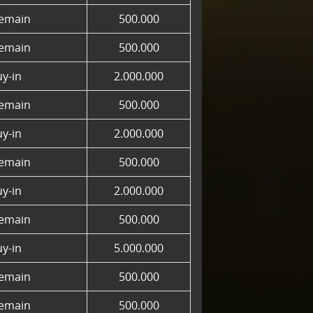
Pemain
500.000
Pemain
500.000
uy-in
2.000.000
Pemain
500.000
uy-in
2.000.000
Pemain
500.000
uy-in
2.000.000
Pemain
500.000
uy-in
5.000.000
Pemain
500.000
Pemain
500.000