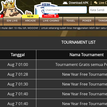
|
Download APK
Live C
PROMO
NEW
IDN LIVE
ARCADE
LIVE CASINO
TOGEL
POKER
TANG
mulai dari 10 ribu loh, WOOOW! | Untuk sekarang sudah bisa menggunakan lebih dari satu 
TOURNAMENT LIST
Tanggal
Nama Tournament
Aug 7 01:00
Tournament Gratis semua 
Aug 7 01:28
New Year Free Tourname
Aug 7 01:30
New Year Free Tourname
Aug 7 01:40
New Year Free Tourname
Aug 7 01:40
New Year Free Tourname