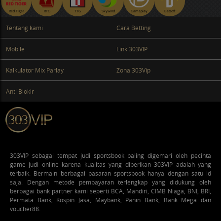
Red Tiger
RTG
TTG
Skywind
Gameplay
Betsoft
Tentang kami
Cara Betting
Mobile
Link 303VIP
Kalkulator Mix Parlay
Zona 303Vip
Anti Blokir
303VIP
sebagai tempat judi sportsbook paling digemari oleh pecinta
game judi online karena kualitas yang diberikan 303VIP adalah yang
terbaik. Bermain berbagai pasaran sportsbook hanya dengan satu id
saja. Dengan metode pembayaran terlengkap yang didukung oleh
berbagai bank partner kami seperti BCA, Mandiri, CIMB Niaga, BNI, BRI,
Permata Bank, Kospin Jasa, Maybank, Panin Bank, Bank Mega dan
voucher88.