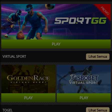
PROMO
PLAY
VIRTUAL SPORT
Lihat Semua
PLAY
PLAY
TOGEL
Lihat Semua