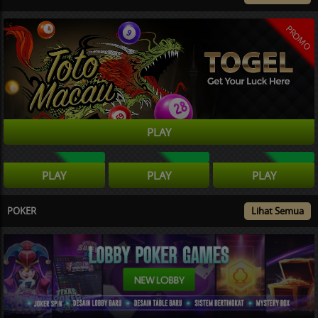
PROMO
PLAY
NEW
NEW
NEW
PLAY
PLAY
PLAY
POKER
Lihat Semua