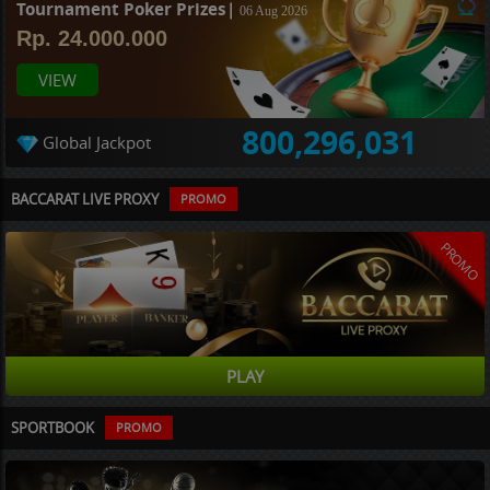
Tournament Poker Prizes|
06 Aug 2026
Rp. 24.000.000
VIEW
800,296,031
Global Jackpot
BACCARAT LIVE PROXY
PROMO
PROMO
PLAY
SPORTBOOK
PROMO