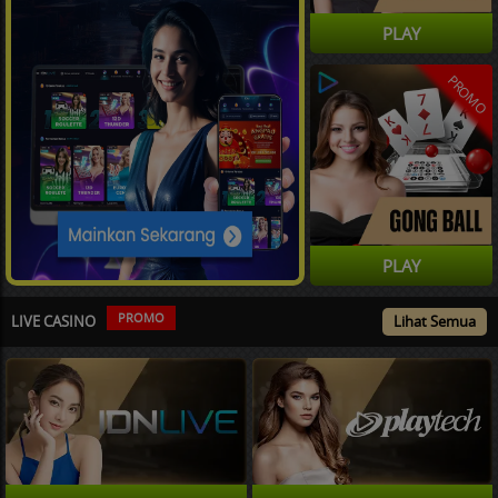
PLAY
PROMO
PLAY
PROMO
LIVE CASINO
Lihat Semua